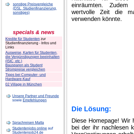
einräumten. Zudem r
sonstige Preisvergleiche
(DSL, Studienfinanzierung,
wertvolle Zeit die 
sonstiges)
verwenden könnte.
specials & news
Kredite für Studenten
zur
Studienfinanzierung - Infos und
Links
Ausweise, Karten für Studenten,
die Vergünstigungen beeinhalten
(ISIC, etc.)
Bausparen als Student
Strompreise vergleichen
Tipps bei Computer- und
Hardware-Kauf
02 Village in München
Unsere Partner und Freunde
sowie
Empfehlungen
Die Lösung:
Diese Homepage! Wir ha
Sprachreisen Malta
bei der ihr nachlesen 
Studentenjobs online
auf
Studentenjob24.de